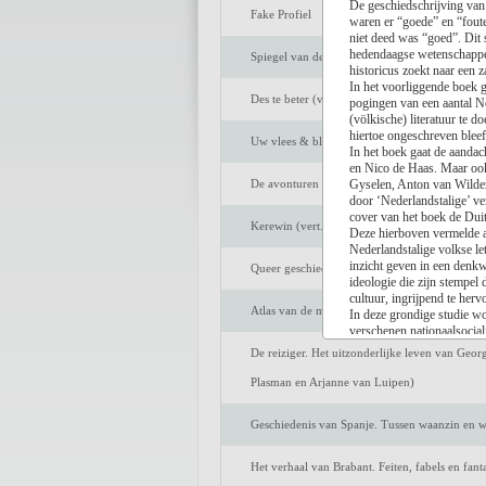
De geschiedschrijving van 
Fake Profiel
waren er “goede” en “foute”
niet deed was “goed”. Dit 
hedendaagse wetenschappel
Spiegel van de ziel
historicus zoekt naar een z
In het voorliggende boek 
Des te beter (vert. Marijke Arijs)
pogingen van een aantal Ne
(völkische) literatuur te d
hiertoe ongeschreven bleef
Uw vlees & bloed
In het boek gaat de aanda
en Nico de Haas. Maar oo
De avonturen van Tom Sawyer (vert. Peter Be
Gyselen, Anton van Wilder
door ‘Nederlandstalige’ v
cover van het boek de Dui
Kerewin (vert. Anneke Bok)
Deze hierboven vermelde a
Nederlandstalige volkse le
inzicht geven in een denkw
Queer geschiedenis van Nederland. De strijd o
ideologie die zijn stempel
cultuur, ingrijpend te her
Atlas van de middeleeuwse stad. Markten en h
In deze grondige studie wo
verschenen nationaalsocial
Een verzorgde uitgave met e
De reiziger. Het uitzonderlijke leven van Geor
protagonisten opgenomen. M
Plasman en Arjanne van Luipen)
Geschiedenis van Spanje. Tussen waanzin en wi
[Pieter Jan Verstraete - 31
Het verhaal van Brabant. Feiten, fabels en fan