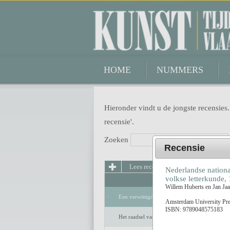
Kunsttijdschrift Vlaanderen
HOME
NUMMERS
Hieronder vindt u de jongste recensies.
recensie'.
Zoeken
Recensie
Lees recensie
Nederlandse nationaa
volkse letterkunde,
Willem Huberts en Jan Ja
Een verwittigd man is niets waard
Amsterdam University Pre
ISBN: 9789048575183
Het raadsel van de anderen