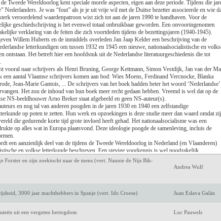
de Tweede Wereldoorlog kent speciale morele aspecten, eigen aan deze periode. Tijdens die jar
Luc de Keersmaecke
 Nederlanders. Je was “fout” als je je uit vrije wil met de Duitse bezetter associeerde en wie da
sterk veroordelend waardenpatroon wist zich tot aan de jaren 1990 te handhaven. Voor de
ijke geschiedschrijving is het evenwel totaal onbruikbaar geworden. Een onvooringenomen
Antoon van den Bra
akelijke verklaring van de feiten die zich voortdeden tijdens de bezettingsjaren (1940-1945).
geven Willem Huberts en de inmiddels overleden Jan Jaap Kelder een beschrijving van de
Amélie Nothomb
derlandse letterkundigen om tussen 1932 en 1945 een nieuwe, nationaalsocialistische en volks
oen ontstaan. Het betreft hier een hoofdstuk uit de Nederlandse literatuurgeschiedenis die tot
.
Jeroen Olyslaegers
cht vooral naar schrijvers als Henri Bruning, George Kettmann, Simon Vestdijk, Jan van der M
k een aantal Vlaamse schrijvers komen aan bod: Wies Moens, Ferdinand Vercnocke, Blanka
rgsma)
Mark Twain
ode, Jean-Marie Gantois, ... De schrijvers van het boek hadden beter het woord ‘Nederlandse’
ervangen. Het zou de inhoud van hun boek meer recht gedaan hebben. Vreemd is wel dat op de
tse NS-beeldhouwer Arno Breker staat afgebeeld en geen NS-auteur(s).
Keri Hulme
uteurs en nog tal van anderen poogden in de jaren 1930 en 1940 een zelfstandige
tterkunde op poten te zetten. Hun werk en opzoekingen is deze studie meer dan waard omdat zij
ereld die gedurende korte tijd grote invloed heeft gehad. Het nationaalsocialisme was een
m een eigen verleden
Marijke Huisman
 drukte op alles wat in Europa plaatsvond. Deze ideologie poogde de samenleving, incluis de
vormen.
avens in de Lage Landen
Marcel IJsselstijn
rdt een aanzienlijk deel van de tijdens de Tweede Wereldoorlog in Nederland (en Vlaanderen)
istische en volkse letterkunde beschreven. Een stevige voorkennis is wel noodzakelijk.
en reeks illustraties in vierkleurendruk. Achteraan is een reeks biografietjes met de belangrijks
ge Forster en zijn zoektocht naar de mens (vert. Nannie de Nijs Bik-
et bibliografie en zowel een personen- als een zakenregister.
Andrea Wulf
jsheid, 3000 jaar machthebbers in Spanje (vert. Ido Croese)
Juan Eslava Galán
/05/2026]
tasieën uit een vergeten hertogdom
Luc Pauwels