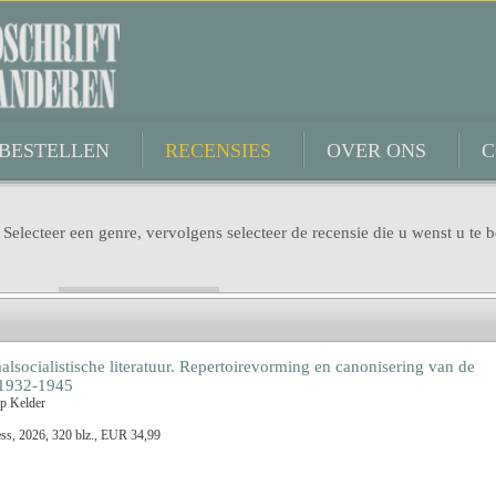
BESTELLEN
RECENSIES
OVER ONS
C
 Selecteer een genre, vervolgens selecteer de recensie die u wenst u te b
Genre
lsocialistische literatuur. Repertoirevorming en canonisering van de
 1932-1945
Titel
ap Kelder
Dimitri Verhulst
ss, 2026, 320 blz., EUR 34,99
Benno Barnard