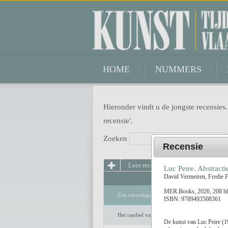
Kunsttijdschrift Vlaanderen
HOME
NUMMERS
Hieronder vindt u de jongste recensies.
recensie'.
Zoeken
Recensie
Lees recensie
Luc Peire. Abstracti
David Vermeiren, Fredie F
MER.Books, 2026, 208 bl
Een verwittigd man is niets waard
ISBN: 9789493508361
Het raadsel van de anderen
De kunst van Luc Peire (1