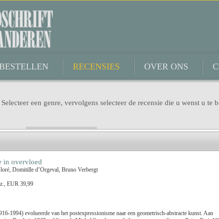
BESTELLEN
RECENSIES
OVER ONS
C
 Selecteer een genre, vervolgens selecteer de recensie die u wenst u te b
Genre
e in overvloed
loré, Domitille d’Orgeval, Bruno Verbergt
Titel
z., EUR 39,99
Dimitri Verhulst
Benno Barnard
916-1994) evolueerde van het postexpressionisme naar een geometrisch-abstracte kunst. Aan