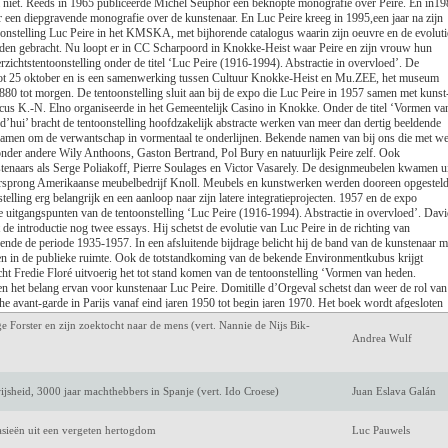
 niet. Reeds in 1965 publiceerde Michel Seuphor een beknopte monografie over Peire. En in19
Luc de Keersmaecke
 een diepgravende monografie over de kunstenaar. En Luc Peire kreeg in 1995,een jaar na zijn
onstelling Luc Peire in het KMSKA, met bijhorende catalogus waarin zijn oeuvre en de evoluti
rden gebracht. Nu loopt er in CC Scharpoord in Knokke-Heist waar Peire en zijn vrouw hun
Antoon van den Bra
rzichtstentoonstelling onder de titel ‘Luc Peire (1916-1994). Abstractie in overvloed’. De
 tot 25 oktober en is een samenwerking tussen Cultuur Knokke-Heist en Mu.ZEE, het museum
Amélie Nothomb
880 tot morgen. De tentoonstelling sluit aan bij de expo die Luc Peire in 1957 samen met kunst
ticus K.-N. Elno organiseerde in het Gemeentelijk Casino in Knokke. Onder de titel ‘Vormen va
d’hui’ bracht de tentoonstelling hoofdzakelijk abstracte werken van meer dan dertig beeldende
Jeroen Olyslaegers
samen om de verwantschap in vormentaal te onderlijnen. Bekende namen van bij ons die met w
der andere Wily Anthoons, Gaston Bertrand, Pol Bury en natuurlijk Peire zelf. Ook
tenaars als Serge Poliakoff, Pierre Soulages en Victor Vasarely. De designmeubelen kwamen ui
rgsma)
Mark Twain
oorsprong Amerikaanse meubelbedrijf Knoll. Meubels en kunstwerken werden dooreen opgesteld
elling erg belangrijk en een aanloop naar zijn latere integratieprojecten. 1957 en de expo
Keri Hulme
 uitgangspunten van de tentoonstelling ‘Luc Peire (1916-1994). Abstractie in overvloed’. Davi
de introductie nog twee essays. Hij schetst de evolutie van Luc Peire in de richting van
urende de periode 1935-1957. In een afsluitende bijdrage belicht hij de band van de kunstenaar m
m een eigen verleden
Marijke Huisman
pen in de publieke ruimte. Ook de totstandkoming van de bekende Environmentkubus krijgt
ht Fredie Floré uitvoerig het tot stand komen van de tentoonstelling ‘Vormen van heden.
avens in de Lage Landen
Marcel IJsselstijn
en het belang ervan voor kunstenaar Luc Peire. Domitille d’Orgeval schetst dan weer de rol van
he avant-garde in Parijs vanaf eind jaren 1950 tot begin jaren 1970. Het boek wordt afgesloten
toongestelde werken en een selectie bibliografie. “Luc Peire. Abstractie in overvloed” biedt door
ge Forster en zijn zoektocht naar de mens (vert. Nannie de Nijs Bik-
nieuwende bijdrage tot het begrip van het werk van deze belangrijke abstracte kunstenaar. De
Andrea Wulf
stekend bij de uitgepuurde stijl van Luc Peire.
jsheid, 3000 jaar machthebbers in Spanje (vert. Ido Croese)
Juan Eslava Galán
6/2026]
tasieën uit een vergeten hertogdom
Luc Pauwels