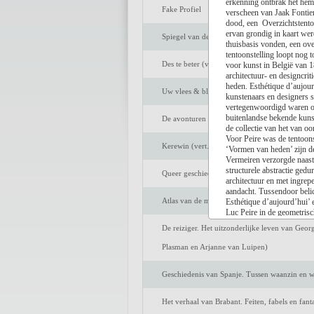
erkenning ontbrak het hem
Fake Profiel
verscheen van Jaak Fontier
dood, een Overzichtstento
ervan grondig in kaart we
Spiegel van de ziel
thuisbasis vonden, een ove
tentoonstelling loopt nog
Des te beter (vert. Marijke Arijs)
voor kunst in België van 1
architectuur- en designcri
heden. Esthétique d’aujour
Uw vlees & bloed
kunstenaars en designers 
vertegenwoordigd waren on
buitenlandse bekende kuns
De avonturen van Tom Sawyer (vert. Peter Be
de collectie van het van 
Voor Peire was de tentoonst
Kerewin (vert. Anneke Bok)
‘Vormen van heden’ zijn de
Vermeiren verzorgde naast 
structurele abstractie ged
Queer geschiedenis van Nederland. De strijd o
architectuur en met ingre
aandacht. Tussendoor belic
Atlas van de middeleeuwse stad. Markten en h
Esthétique d’aujourd’hui’ 
Luc Peire in de geometrisc
met een lijst van de 71 ten
De reiziger. Het uitzonderlijke leven van Geor
gekozen invalshoek een ver
sobere vormgeving past uit
Plasman en Arjanne van Luipen)
Geschiedenis van Spanje. Tussen waanzin en wi
[Geert Swaenepoel - 27/0
Het verhaal van Brabant. Feiten, fabels en fan