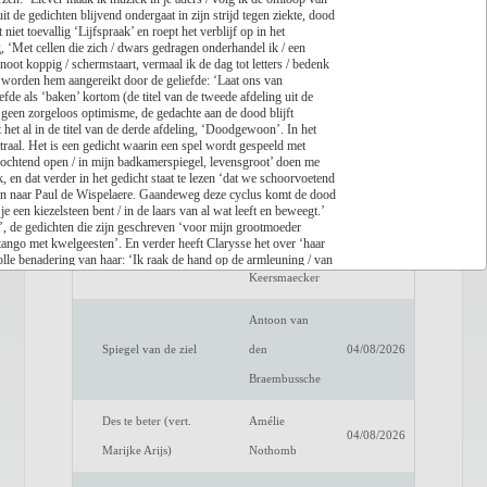
it de gedichten blijvend ondergaat in zijn strijd tegen ziekte, dood
et toevallig ‘Lijfspraak’ en roept het verblijf op in het
Lees recensie
, ‘Met cellen die zich / dwars gedragen onderhandel ik / een
noot koppig / schermstaart, vermaal ik de dag tot letters / bedenk
Titel
Auteur
Datum
 worden hem aangereikt door de geliefde: ‘Laat ons van
fde als ‘baken’ kortom (de titel van de tweede afdeling uit de
Een verwittigd man is
Dimitri
t geen zorgeloos optimisme, de gedachte aan de dood blijft
04/08/2026
het al in de titel van de derde afdeling, ‘Doodgewoon’. In het
niets waard
Verhulst
traal. Het is een gedicht waarin een spel wordt gespeeld met
de ochtend open / in mijn badkamerspiegel, levensgroot’ doen me
Het raadsel van de
Benno
n dat verder in het gedicht staat te lezen ‘dat we schoorvoetend
04/08/2026
jzen naar Paul de Wispelaere. Gaandeweg deze cyclus komt de dood
anderen
Barnard
 een kiezelsteen bent / in de laars van al wat leeft en beweegt.’
n’, de gedichten die zijn geschreven ‘voor mijn grootmoeder
 tango met kwelgeesten’. En verder heeft Clarysse het over ‘haar
Luc de
olle benadering van haar: ‘Ik raak de hand op de armleuning / van
Fake Profiel
04/08/2026
slotcyclus van ‘Randschade’ zoekt de dichter in Clarysse door de
Keersmaecker
beeldend kunstenaar die hij ook is en blijft, ‘hij kijkt naar wat
nd is dan ‘Nomadisch’, het bijzonder mooie slotgedicht van de
Antoon van
uit rust: / over een tweede heelal / waar alles eindeloos begint /
en. // Je bereidt je voor.’
Spiegel van de ziel
den
04/08/2026
ns als zijnde geforceerd overkomt en met verzen die hun
allitteraties, binnen- en eindrijmen, bevestigt Johan Clarysse al
Braembussche
Des te beter (vert.
Amélie
04/08/2026
Marijke Arijs)
Nothomb