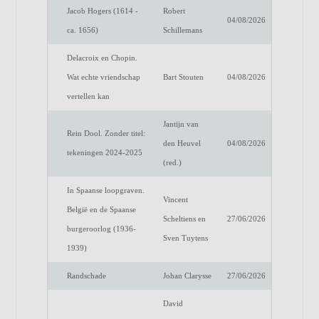
Jacob Hogers (1614 -
Robert
04/08/2026
ca. 1656)
Schillemans
Delacroix en Chopin.
Wat echte vriendschap
Bart Stouten
04/08/2026
vertellen kan
Jantijn van
Rein Dool. Zonder titel:
den Heuvel
04/08/2026
tekeningen 2024-2025
(red.)
In Spaanse loopgraven.
Vincent
België en de Spaanse
Scheltiens en
27/06/2026
burgeroorlog (1936-
Sven Tuytens
1939)
Randschade
Johan Clarysse
27/06/2026
David