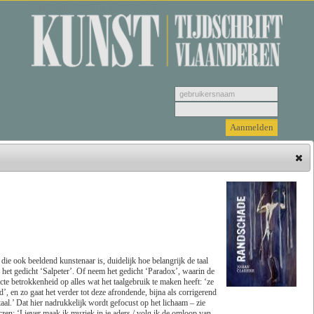
Kunsttijdschrift Vlaanderen
Hieronder vindt u de jongste recensies. Selecteer
een genre, vervolgens selecteer de recensie die u
wenst u te bekijken en klik tenslotte op 'Lees
recensie'.
ie ook beeldend kunstenaar is, duidelijk hoe belangrijk de taal
in het gedicht ‘Salpeter’. Of neem het gedicht ‘Paradox’, waarin de
cte betrokkenheid op alles wat het taalgebruik te maken heeft: ‘ze
Zoeken
Genre
d’, en zo gaat het verder tot deze afrondende, bijna als corrigerend
taal.’ Dat hier nadrukkelijk wordt gefocust op het lichaam – zie
zen: ‘Liever maak ik muziek in je aders / volg ik de omloop van