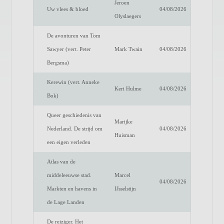
Jeroen
Uw vlees & bloed
04/08/2026
Olyslaegers
De avonturen van Tom
Sawyer (vert. Peter
Mark Twain
04/08/2026
Bergsma)
Kerewin (vert. Anneke
Keri Hulme
04/08/2026
Bok)
Queer geschiedenis van
Marijke
Nederland. De strijd om
04/08/2026
Huisman
een eigen verleden
Atlas van de
middeleeuwse stad.
Marcel
04/08/2026
Markten en havens in
IJsselstijn
de Lage Landen
De reiziger. Het