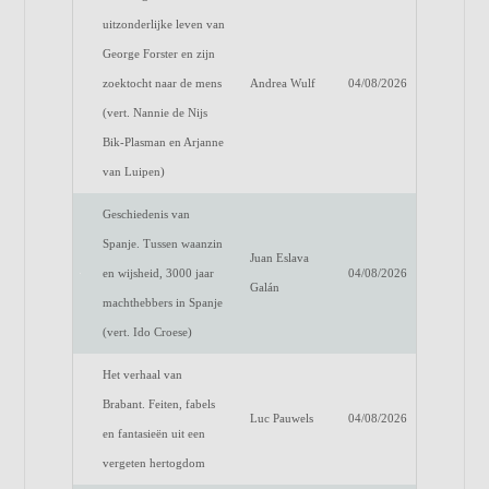
uitzonderlijke leven van
George Forster en zijn
zoektocht naar de mens
Andrea Wulf
04/08/2026
(vert. Nannie de Nijs
Bik-Plasman en Arjanne
van Luipen)
Geschiedenis van
Spanje. Tussen waanzin
Juan Eslava
en wijsheid, 3000 jaar
04/08/2026
Galán
machthebbers in Spanje
(vert. Ido Croese)
Het verhaal van
Brabant. Feiten, fabels
Luc Pauwels
04/08/2026
en fantasieën uit een
vergeten hertogdom