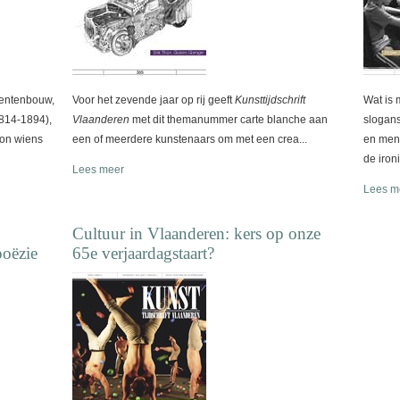
entenbouw,
Voor het zevende jaar op rij geeft
Kunsttijdschrift
Wat is 
814-1894),
Vlaanderen
met dit themanummer carte blanche aan
slogans
oon wiens
een of meerdere kunstenaars om met een crea...
en men
de ironi
Lees meer
Lees m
Cultuur in Vlaanderen: kers op onze
poëzie
65e verjaardagstaart?