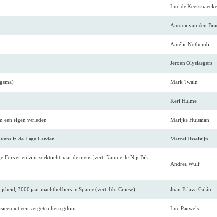
Luc de Keersmaecke
Antoon van den Bra
Amélie Nothomb
Jeroen Olyslaegers
rgsma)
Mark Twain
Keri Hulme
m een eigen verleden
Marijke Huisman
avens in de Lage Landen
Marcel IJsselstijn
ge Forster en zijn zoektocht naar de mens (vert. Nannie de Nijs Bik-
Andrea Wulf
jsheid, 3000 jaar machthebbers in Spanje (vert. Ido Croese)
Juan Eslava Galán
tasieën uit een vergeten hertogdom
Luc Pauwels