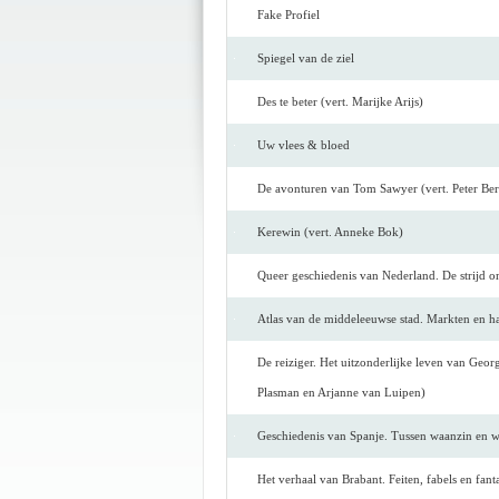
Fake Profiel
Spiegel van de ziel
Des te beter (vert. Marijke Arijs)
Uw vlees & bloed
De avonturen van Tom Sawyer (vert. Peter Be
Kerewin (vert. Anneke Bok)
Queer geschiedenis van Nederland. De strijd o
Atlas van de middeleeuwse stad. Markten en h
De reiziger. Het uitzonderlijke leven van Geor
Plasman en Arjanne van Luipen)
Geschiedenis van Spanje. Tussen waanzin en wi
Het verhaal van Brabant. Feiten, fabels en fan