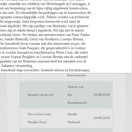
prijkt, namelijk een schilderij van Michelangelo da Caravaggio, is
uit een bespreking van de bijna vijftig uitgeleende kunstwerken,
Lees recensie
iets mis mee. De inhoudelijke besprekingen van de kunstwerken die
hoogstaand wetenschappelijk werk. Telkens werden wat technische
Titel
Auteur
Datum
afie toegevoegd. Ieder besproken kunstwerk werd naast de
nd afgedrukt. Het zijn pareltjes van illustraties, om te genieten
Een verwittigd man is
Dimitri
en zijn in enkele thema’s ingedeeld. Het zijn niet de minste
04/08/2026
hoofdstad sieren. We denken aan meesterwerken van Pieter Paulus
niets waard
Verhulst
, Sandro Botticelli, Gerrit van Honthorst, Lorenzo Bernini,
 Het kunstboek bevat vooraan ook drie interessante essays, die
Het raadsel van de
Benno
nsthistoricus Alain Pasquier, die gespecialiseerd is in Griekse
04/08/2026
e er worden bewaard en kunsthistoricus Pierre Curie, die sedert
anderen
Barnard
ie tussen Scipion Borghèse en Lorenzo Bernini met als ondertitel
ppelletti van het Romeinse museum heeft het uiteraard over de
e Italiaanse verzameling.
Luc de
d kunstboek mag verwachten: boeiende teksten en beschrijvingen,
Fake Profiel
04/08/2026
mgeving. Deze uitgave van het Mercatorfonds is meteen ook een
Keersmaecker
f met een bibliografie en een uitgebreide index. En een Vlaamse
Antoon van
Spiegel van de ziel
den
04/08/2026
Braembussche
Des te beter (vert.
Amélie
04/08/2026
Marijke Arijs)
Nothomb