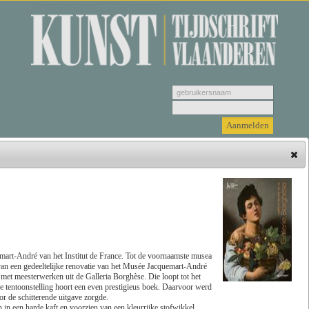
Kunsttijdschrift Vlaanderen
Hieronder vindt u de jongste recensies. Selecteer
een genre, vervolgens selecteer de recensie die u
wenst u te bekijken en klik tenslotte op 'Lees
recensie'.
art-André van het Institut de France. Tot de voornaamste musea
an een gedeeltelijke renovatie van het Musée Jacquemart-André
met meesterwerken uit de Galleria Borghèse. Die loopt tot het
Zoeken
Genre
ze tentoonstelling hoort een even prestigieus boek. Daarvoor werd
r de schitterende uitgave zorgde.
in een harde kaft en voorzien van een kleurrijke stofwikkel,