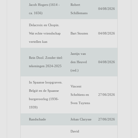
Jacob Hogers (1614 -
Robert
04/08/2026
ca. 1656)
Schillemans
Delacroix en Chopin.
Wat echte vriendschap
Bart Stouten
04/08/2026
vertellen kan
Jantijn van
Rein Dool. Zonder titel:
den Heuvel
04/08/2026
tekeningen 2024-2025
(red.)
In Spaanse loopgraven.
Vincent
België en de Spaanse
Scheltiens en
27/06/2026
burgeroorlog (1936-
Sven Tuytens
1939)
Randschade
Johan Clarysse
27/06/2026
David