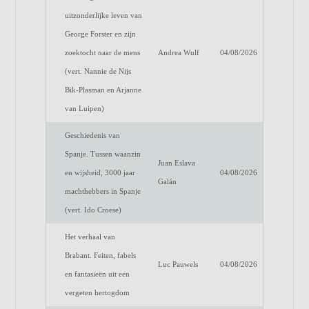
uitzonderlijke leven van
George Forster en zijn
zoektocht naar de mens
Andrea Wulf
04/08/2026
(vert. Nannie de Nijs
Bik-Plasman en Arjanne
van Luipen)
Geschiedenis van
Spanje. Tussen waanzin
Juan Eslava
en wijsheid, 3000 jaar
04/08/2026
Galán
machthebbers in Spanje
(vert. Ido Croese)
Het verhaal van
Brabant. Feiten, fabels
Luc Pauwels
04/08/2026
en fantasieën uit een
vergeten hertogdom