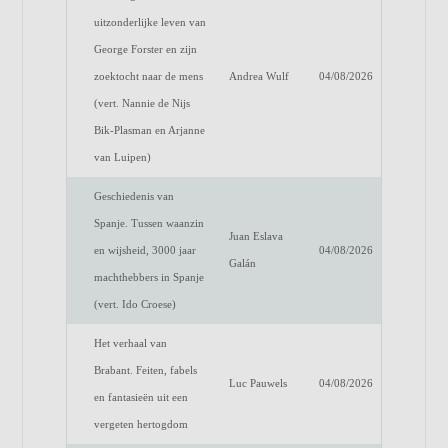
uitzonderlijke leven van
George Forster en zijn
zoektocht naar de mens
Andrea Wulf
04/08/2026
(vert. Nannie de Nijs
Bik-Plasman en Arjanne
van Luipen)
Geschiedenis van
Spanje. Tussen waanzin
Juan Eslava
en wijsheid, 3000 jaar
04/08/2026
Galán
machthebbers in Spanje
(vert. Ido Croese)
Het verhaal van
Brabant. Feiten, fabels
Luc Pauwels
04/08/2026
en fantasieën uit een
vergeten hertogdom