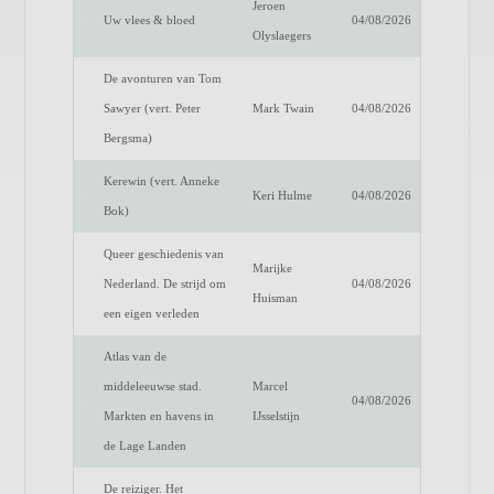
Jeroen
Uw vlees & bloed
04/08/2026
Olyslaegers
De avonturen van Tom
Sawyer (vert. Peter
Mark Twain
04/08/2026
Bergsma)
Kerewin (vert. Anneke
Keri Hulme
04/08/2026
Bok)
Queer geschiedenis van
Marijke
Nederland. De strijd om
04/08/2026
Huisman
een eigen verleden
Atlas van de
middeleeuwse stad.
Marcel
04/08/2026
Markten en havens in
IJsselstijn
de Lage Landen
De reiziger. Het