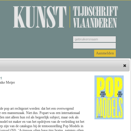
Kunsttijdschrift Vlaanderen
t
aike Meijer
Hieronder vindt u de jongste recensies. Selecteer
een genre, vervolgens selecteer de recensie die u
wenst u te bekijken en klik tenslotte op 'Lees
recensie'.
 de pop art rechtgezet werden: dat het een overwegend
 een mannenzaak. Niet dus. Popart was een internationaal
n niet alleen hun rol als begeerlijk subject, maar ook als
Zoeken
Genre
odel tot maker en van het opdrijven van de verleiding tot het
p zijn van de catalogus bij de tentoonstelling Pop Models in
l (Nl). ‘Actresses often have tiny brains, painters often