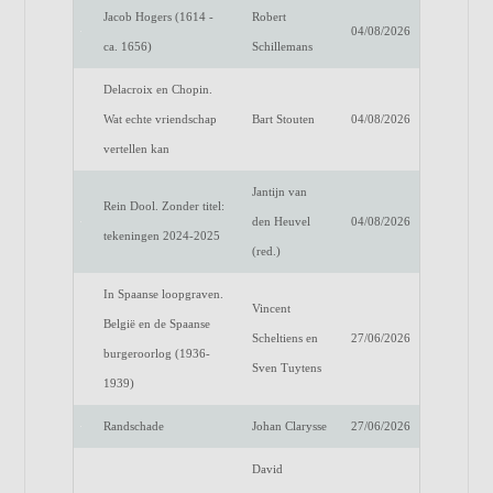
Jacob Hogers (1614 -
Robert
04/08/2026
ca. 1656)
Schillemans
Delacroix en Chopin.
Wat echte vriendschap
Bart Stouten
04/08/2026
vertellen kan
Jantijn van
Rein Dool. Zonder titel:
den Heuvel
04/08/2026
tekeningen 2024-2025
(red.)
In Spaanse loopgraven.
Vincent
België en de Spaanse
Scheltiens en
27/06/2026
burgeroorlog (1936-
Sven Tuytens
1939)
Randschade
Johan Clarysse
27/06/2026
David