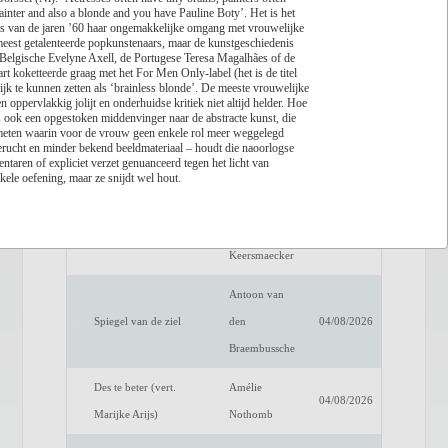
ainter and also a blonde and you have Pauline Boty’. Het is het
rs van de jaren ’60 haar ongemakkelijke omgang met vrouwelijke
Lees recensie
meest getalenteerde popkunstenaars, maar de kunstgeschiedenis
e Belgische Evelyne Axell, de Portugese Teresa Magalhães of de
Titel
Auteur
Datum
 koketteerde graag met het For Men Only-label (het is de titel
jk te kunnen zetten als ‘brainless blonde’. De meeste vrouwelijke
Een verwittigd man is
Dimitri
 oppervlakkig jolijt en onderhuidse kritiek niet altijd helder. Hoe
04/08/2026
 ook een opgestoken middenvinger naar de abstracte kunst, die
niets waard
Verhulst
emeten waarin voor de vrouw geen enkele rol meer weggelegd
rucht en minder bekend beeldmateriaal – houdt die naoorlogse
Het raadsel van de
Benno
ntaren of expliciet verzet genuanceerd tegen het licht van
04/08/2026
kele oefening, maar ze snijdt wel hout.
anderen
Barnard
Luc de
Fake Profiel
04/08/2026
Keersmaecker
Antoon van
Spiegel van de ziel
den
04/08/2026
Braembussche
Des te beter (vert.
Amélie
04/08/2026
Marijke Arijs)
Nothomb