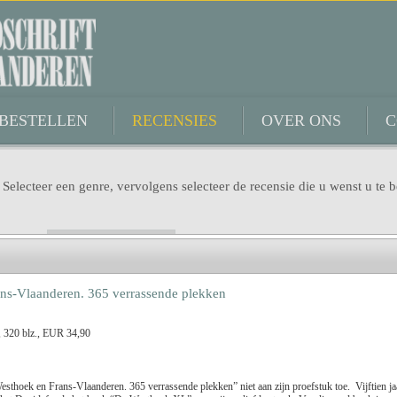
BESTELLEN
RECENSIES
OVER ONS
C
 Selecteer een genre, vervolgens selecteer de recensie die u wenst u te b
Genre
ns-Vlaanderen. 365 verrassende plekken
Titel
, 320 blz., EUR 34,90
Dimitri Verhulst
Benno Barnard
thoek en Frans-Vlaanderen. 365 verrassende plekken” niet aan zijn proefstuk toe. Vijftien ja