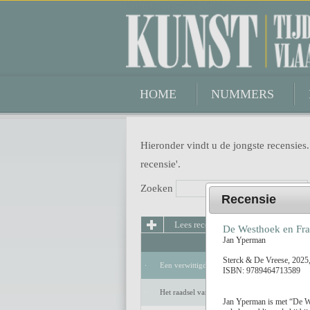
Kunsttijdschrift Vlaanderen
HOME
NUMMERS
Hieronder vindt u de jongste recensies.
recensie'.
Zoeken
Recensie
Lees recensie
De Westhoek en Fra
Jan Yperman
Sterck & De Vreese, 2025
Een verwittigd man is niets waard
ISBN: 9789464713589
Het raadsel van de anderen
Jan Yperman is met “De Wes