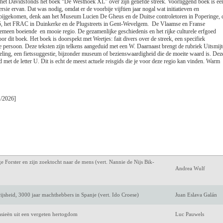
j het Davidsfonds het boek “De Westhoek XL” over zijn geliefde streek. Voorliggend boek is ee
Luc de Keersmaecke
sie ervan. Dat was nodig, omdat er de voorbije vijftien jaar nogal wat initiatieven en
bijgekomen, denk aan het Museum Lucien De Gheus en de Duitse controletoren in Poperinge, 
25, het FRAC in Duinkerke en de Plugstreets in Gent-Wevelgem. De Vlaamse en Franse
Antoon van den Bra
een boeiende en mooie regio. De gezamenlijke geschiedenis en het rijke culturele erfgoed
or dit boek. Het boek is doorspekt met Weetjes: fait divers over de streek, een specifiek
Amélie Nothomb
persoon. Deze teksten zijn telkens aangeduid met een W. Daarnaast brengt de rubriek Uitsmijt
eling, een fietssuggestie, bijzonder museum of bezienswaardigheid die de moeite waard is. Dez
 met de letter U. Dit is echt de meest actuele reisgids die je voor deze regio kan vinden. Warm
Jeroen Olyslaegers
rgsma)
Mark Twain
1/2026]
Keri Hulme
m een eigen verleden
Marijke Huisman
avens in de Lage Landen
Marcel IJsselstijn
ge Forster en zijn zoektocht naar de mens (vert. Nannie de Nijs Bik-
Andrea Wulf
jsheid, 3000 jaar machthebbers in Spanje (vert. Ido Croese)
Juan Eslava Galán
tasieën uit een vergeten hertogdom
Luc Pauwels