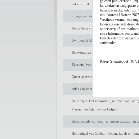
geleden publiceerde hij bi
Fake Profiel
herwerkte en aangepaste ver
bezienswaardigheden zijn 
uitkijktorens Horizon 20
Spiegel van de ziel
Westhoek vormen een ongem
lopen als een rode draad do
Des te beter (vert. Marijke Arijs)
onderwerp of een markante 
extra informatie: een wand
kaderteksten zijn aangeduid
Uw vlees & bloed
aanbevolen!
De avonturen van Tom Sawyer (vert. Peter Be
[Geert Swaenepoel - 07/0
Kerewin (vert. Anneke Bok)
Queer geschiedenis van Nederland. De strijd o
Atlas van de middeleeuwse stad. Markten en h
De reiziger. Het uitzonderlijke leven van Geor
Plasman en Arjanne van Luipen)
Geschiedenis van Spanje. Tussen waanzin en wi
Het verhaal van Brabant. Feiten, fabels en fan