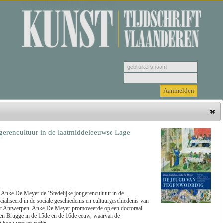
Kunsttijdschrift Vlaanderen
ngerencultuur in de laatmiddeleeuwse Lage
Hieronder vindt u de jongste recensies. Selecteer
een genre, vervolgens selecteer de recensie die u
wenst u te bekijken en klik tenslotte op 'Lees
recensie'.
n Anke De Meyer de ‘Stedelijke jongerencultuur in de
ialiseerd in de sociale geschiedenis en cultuurgeschiedenis van
Zoeken
Genre
it Antwerpen. Anke De Meyer promoveerde op een doctoraal
en en Brugge in de 15de en de 16de eeuw, waarvan de