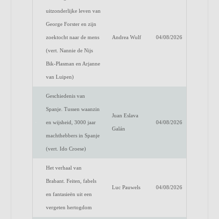
uitzonderlijke leven van
George Forster en zijn
zoektocht naar de mens
Andrea Wulf
04/08/2026
(vert. Nannie de Nijs
Bik-Plasman en Arjanne
van Luipen)
Geschiedenis van
Spanje. Tussen waanzin
Juan Eslava
en wijsheid, 3000 jaar
04/08/2026
Galán
machthebbers in Spanje
(vert. Ido Croese)
Het verhaal van
Brabant. Feiten, fabels
Luc Pauwels
04/08/2026
en fantasieën uit een
vergeten hertogdom