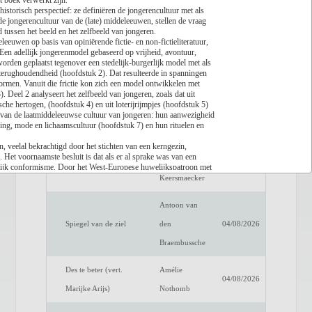
t boek verwerkt zijn.
historisch perspectief: ze definiëren de jongerencultuur met als
 de jongerencultuur van de (late) middeleeuwen, stellen de vraag
Lees recensie
 tussen het beeld en het zelfbeeld van jongeren.
leeuwen op basis van opiniërende fictie- en non-fictieliteratuur,
Titel
Auteur
Datum
Een adellijk jongerenmodel gebaseerd op vrijheid, avontuur,
worden geplaatst tegenover een stedelijk-burgerlijk model met als
Een verwittigd man is
Dimitri
 en terughoudendheid (hoofdstuk 2). Dat resulteerde in spanningen
04/08/2026
ormen. Vanuit die frictie kon zich een model ontwikkelen met
niets waard
Verhulst
 Deel 2 analyseert het zelfbeeld van jongeren, zoals dat uit
he hertogen, (hoofdstuk 4) en uit loterijrijmpjes (hoofdstuk 5)
Het raadsel van de
Benno
n van de laatmiddeleeuwse cultuur van jongeren: hun aanwezigheid
04/08/2026
ding, mode en lichaamscultuur (hoofdstuk 7) en hun rituelen en
anderen
Barnard
n, veelal bekrachtigd door het stichten van een kerngezin,
. Het voornaamste besluit is dat als er al sprake was van een
Luc de
erlijk conformisme. Door het West-Europese huwelijkspatroon met
Fake Profiel
04/08/2026
uiteindelijk disciplinerend.
Keersmaecker
leeuwse jeugd in de Nederlanden gebruiken Stabel en De Meyer
ngsboekjes, gerechtelijke documenten, zoals gratiebrieven, en
Antoon van
aagstelling heel wat historische informatie. De auteurs maken
oorbehoud in. Ze wijzen ook voortdurend op de problematiek van
Spiegel van de ziel
den
04/08/2026
asussen en corrigeren daarbij ingesleten opvattingen.
stuk gestructureerd beknopt overzicht van gebruikte bronnen en
Braembussche
vernieuwende monografie, spijts soms een verkeerde verwijzing, een
Des te beter (vert.
Amélie
04/08/2026
Marijke Arijs)
Nothomb