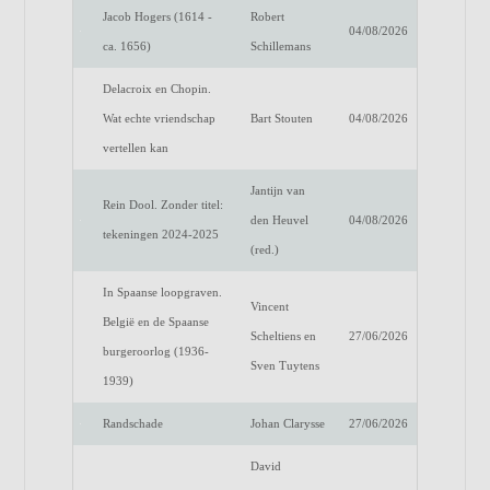
Jacob Hogers (1614 -
Robert
04/08/2026
ca. 1656)
Schillemans
Delacroix en Chopin.
Wat echte vriendschap
Bart Stouten
04/08/2026
vertellen kan
Jantijn van
Rein Dool. Zonder titel:
den Heuvel
04/08/2026
tekeningen 2024-2025
(red.)
In Spaanse loopgraven.
Vincent
België en de Spaanse
Scheltiens en
27/06/2026
burgeroorlog (1936-
Sven Tuytens
1939)
Randschade
Johan Clarysse
27/06/2026
David