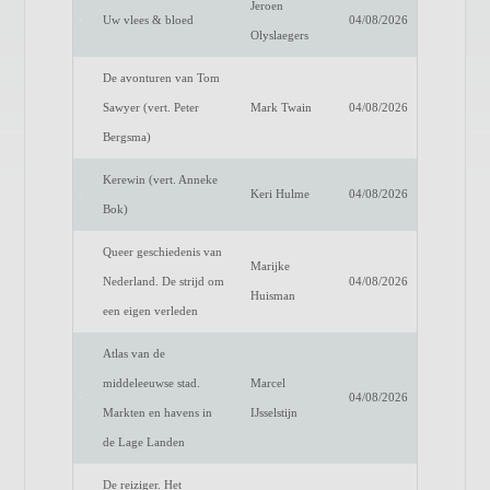
Jeroen
Uw vlees & bloed
04/08/2026
Olyslaegers
De avonturen van Tom
Sawyer (vert. Peter
Mark Twain
04/08/2026
Bergsma)
Kerewin (vert. Anneke
Keri Hulme
04/08/2026
Bok)
Queer geschiedenis van
Marijke
Nederland. De strijd om
04/08/2026
Huisman
een eigen verleden
Atlas van de
middeleeuwse stad.
Marcel
04/08/2026
Markten en havens in
IJsselstijn
de Lage Landen
De reiziger. Het