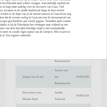
n het beloofde land wilden vestigen. Aanvankelijk merkten de
s in hoge mate nadelig voor de inwoners van Gaza. Veel
Lees recensie
n, kwamen in de smalle landstrook langs de kust terecht.
s werden er de dupe van en de meeste mensen in Gaza leven nog
Titel
Auteur
Datum
ken dat de recente oorlog in Gaza niet met de terreuraanval van
wogen geschiedenis aan vooraf gegaan. Tientallen jaren waarin
Een verwittigd man is
Dimitri
nks is bij de Palestijnen het verlangen naar vrijheid en een
04/08/2026
nnis van deze bijwijlen bloedige strijd is niet noodzakelijk.
niets waard
Verhulst
r meer en zonder eigen opinie van de schrijver. Met zwart/wit
k af. Een register ontbreekt.
Het raadsel van de
Benno
04/08/2026
anderen
Barnard
Luc de
Fake Profiel
04/08/2026
Keersmaecker
Antoon van
Spiegel van de ziel
den
04/08/2026
Braembussche
Des te beter (vert.
Amélie
04/08/2026
Marijke Arijs)
Nothomb