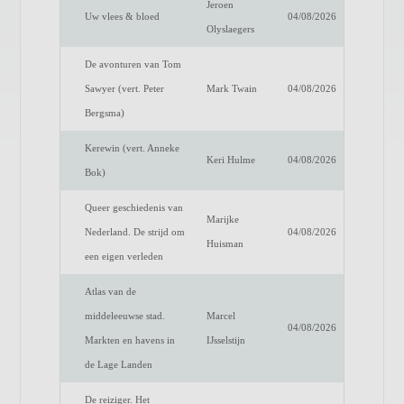
Jeroen
Uw vlees & bloed
04/08/2026
Olyslaegers
De avonturen van Tom
Sawyer (vert. Peter
Mark Twain
04/08/2026
Bergsma)
Kerewin (vert. Anneke
Keri Hulme
04/08/2026
Bok)
Queer geschiedenis van
Marijke
Nederland. De strijd om
04/08/2026
Huisman
een eigen verleden
Atlas van de
middeleeuwse stad.
Marcel
04/08/2026
Markten en havens in
IJsselstijn
de Lage Landen
De reiziger. Het