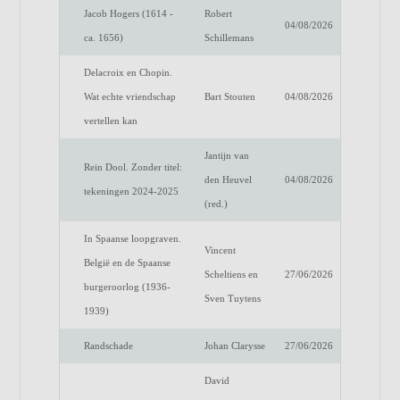
Jacob Hogers (1614 -
Robert
04/08/2026
ca. 1656)
Schillemans
Delacroix en Chopin.
Wat echte vriendschap
Bart Stouten
04/08/2026
vertellen kan
Jantijn van
Rein Dool. Zonder titel:
den Heuvel
04/08/2026
tekeningen 2024-2025
(red.)
In Spaanse loopgraven.
Vincent
België en de Spaanse
Scheltiens en
27/06/2026
burgeroorlog (1936-
Sven Tuytens
1939)
Randschade
Johan Clarysse
27/06/2026
David