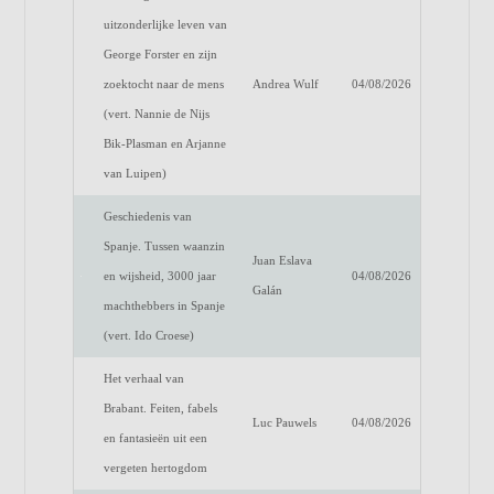
uitzonderlijke leven van
George Forster en zijn
zoektocht naar de mens
Andrea Wulf
04/08/2026
(vert. Nannie de Nijs
Bik-Plasman en Arjanne
van Luipen)
Geschiedenis van
Spanje. Tussen waanzin
Juan Eslava
en wijsheid, 3000 jaar
04/08/2026
Galán
machthebbers in Spanje
(vert. Ido Croese)
Het verhaal van
Brabant. Feiten, fabels
Luc Pauwels
04/08/2026
en fantasieën uit een
vergeten hertogdom