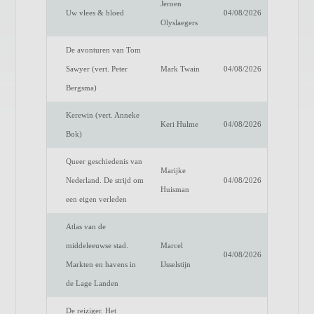
Jeroen
Uw vlees & bloed
04/08/2026
Olyslaegers
De avonturen van Tom
Sawyer (vert. Peter
Mark Twain
04/08/2026
Bergsma)
Kerewin (vert. Anneke
Keri Hulme
04/08/2026
Bok)
Queer geschiedenis van
Marijke
Nederland. De strijd om
04/08/2026
Huisman
een eigen verleden
Atlas van de
middeleeuwse stad.
Marcel
04/08/2026
Markten en havens in
IJsselstijn
de Lage Landen
De reiziger. Het