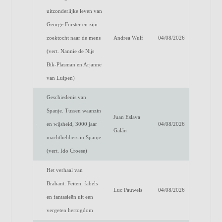
uitzonderlijke leven van
George Forster en zijn
zoektocht naar de mens
Andrea Wulf
04/08/2026
(vert. Nannie de Nijs
Bik-Plasman en Arjanne
van Luipen)
Geschiedenis van
Spanje. Tussen waanzin
Juan Eslava
en wijsheid, 3000 jaar
04/08/2026
Galán
machthebbers in Spanje
(vert. Ido Croese)
Het verhaal van
Brabant. Feiten, fabels
Luc Pauwels
04/08/2026
en fantasieën uit een
vergeten hertogdom