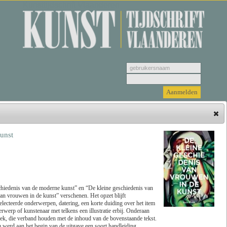
Kunsttijdschrift Vlaanderen
unst
Hieronder vindt u de jongste recensies. Selecteer
een genre, vervolgens selecteer de recensie die u
wenst u te bekijken en klik tenslotte op 'Lees
recensie'.
chiedenis van de moderne kunst” en “De kleine geschiedenis van
an vrouwen in de kunst” verschenen. Het opzet blijft
electeerde onderwerpen, datering, een korte duiding over het item
Zoeken
Genre
rwerp of kunstenaar met telkens een illustratie erbij. Onderaan
oek, die verband houden met de inhoud van de bovenstaande tekst.
m werd aan het begin van de uitgave een soort handleiding