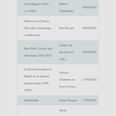
Jacob Hogers (1614 -
Robert
04/08/2026
ca. 1656)
Schillemans
Delacroix en Chopin.
Wat echte vriendschap
Bart Stouten
04/08/2026
vertellen kan
Jantijn van
Rein Dool. Zonder titel:
den Heuvel
04/08/2026
tekeningen 2024-2025
(red.)
In Spaanse loopgraven.
Vincent
België en de Spaanse
Scheltiens en
27/06/2026
burgeroorlog (1936-
Sven Tuytens
1939)
Randschade
Johan Clarysse
27/06/2026
David