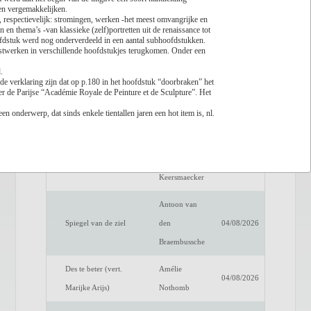
 en vergemakkelijken.
 respectievelijk: stromingen, werken -het meest omvangrijke en
Lees recensie
en thema’s -van klassieke (zelf)portretten uit de renaissance tot
ofdstuk werd nog onderverdeeld in een aantal subhoofdstukken.
Titel
Auteur
Datum
nstwerken in verschillende hoofdstukjes terugkomen. Onder een
Een verwittigd man is
Dimitri
d.
04/08/2026
 de verklaring zijn dat op p.180 in het hoofdstuk “doorbraken” het
niets waard
Verhulst
 de Parijse “Académie Royale de Peinture et de Sculpture”. Het
.
Het raadsel van de
Benno
en onderwerp, dat sinds enkele tientallen jaren een hot item is, nl.
04/08/2026
anderen
Barnard
Luc de
Fake Profiel
04/08/2026
Keersmaecker
Antoon van
Spiegel van de ziel
den
04/08/2026
Braembussche
Des te beter (vert.
Amélie
04/08/2026
Marijke Arijs)
Nothomb