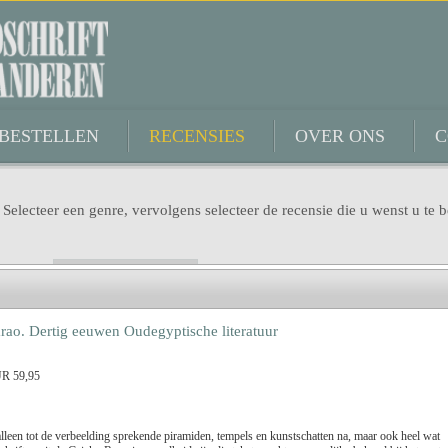
BESTELLEN
RECENSIES
OVER ONS
C
 Selecteer een genre, vervolgens selecteer de recensie die u wenst u te b
Genre
arao. Dertig eeuwen Oudegyptische literatuur
Titel
UR 59,95
Dimitri Verhulst
Benno Barnard
alleen tot de verbeelding sprekende piramiden, tempels en kunstschatten na, maar ook heel wat