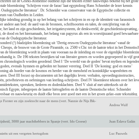
chriften uit de Grieks-Romeinse oudheid zijn die teksten echter nauwelijks bekend bij het grote
Luc de Keersmaecke
ale bloemlezing ‘Schrijven voor de farao’ laat egyptoloog Hans Schneider de lezer kennis
Oudegyptische literatuur’. Dr. Schneider was conservator van de Egyptische collectie en
seum van Oudheden in Leiden.
Antoon van den Bra
lijke inleiding grondig in op het belang van het schrijven in en op de identiteit van faraonisch
 andere aan bod: de aard van de bronnen, schriftsoorten en talen, de ontcijfering van de
Amélie Nothomb
, het land en zijn geschiedenis, het irrigatiesysteem, de denkwereld, de geschiedenisopvatting,
, de dood en het hiernamaals, het belang van papyrus als een in woestijnzand goed bewaarbare
 van de Oudegyptische literatuur.
Jeroen Olyslaegers
thonderd (!) bladzijden bloemlezing uit ‘Dertig eeuwen Oudegyptische literatuur’ vanaf de
 Cheops, de bouwer van de Grote Piramide, ca. 2500 v.Chr. tot de laatste tekst in het Demotisc
an de bloemlezing wordt in plaats van vooraan na de inleiding en voor de eigenlijke bloemlezi
rgsma)
Mark Twain
andig is. De 196 teksten bestrijken tal van literaire genres en worden gegroepeerd in vijf gro
ten chronologisch worden geordend. Deel I ‘De wereld van de goden’ bevat mythen en legende
Keri Hulme
goden, evenals hymnen en gebeden ter hunner verering. Deel II ‘De koning: god en mens’
 koning als hoeder van de kosmos en herder van de mensheid en koninklijke wapenfeiten en
aren. Deel III focust op documenten uit het dagelijks leven: verhalen, opvoedingsinstructies,
m een eigen verleden
Marijke Huisman
eën, privébrieven en oefeningen van leerling-schrijvers. Deel IV bloemleest teksten over het lev
mideteksten, spreuken, liederen en dodenklachten. Deel V sluit af met uittreksels uit de
avens in de Lage Landen
Marcel IJsselstijn
nisch Egypte, inbegrepen de laatste hiërogliefen en de laatste Demotische tekst. Schneider
 leesbaar en nauwkeurig en duidt elke bron zeer goed met een in het groen gelay-oute tekstuitleg.
die tekstduiding.
ge Forster en zijn zoektocht naar de mens (vert. Nannie de Nijs Bik-
op grote schaal de Oudegyptische cultuur in het Nederlands en verdiept het inzicht in die
Andrea Wulf
at de Oudegyptische cultuur zowel de Bijbelse als de Grieks-Latijnse beschaving en dus ook
gaand beïnvloedde. Leerkrachten geschiedenis die het Oude Egypte behandelen, vinden hier een
riginele documenten voor hun lessen.
jsheid, 3000 jaar machthebbers in Spanje (vert. Ido Croese)
Juan Eslava Galán
tekst en achteraan een chronologie en een overzicht van de goden van het oude Egypte, twee
e nomen (gouwen of districten) van het Oude Egypte en een van Egypte en Voor-Azië, en een
 deze fraai met leeslint in hardback uitgegeven bloemlezing, die voor het eerst een lijvige
tasieën uit een vergeten hertogdom
Luc Pauwels
literatuur toegankelijk maakt in het Nederlands.