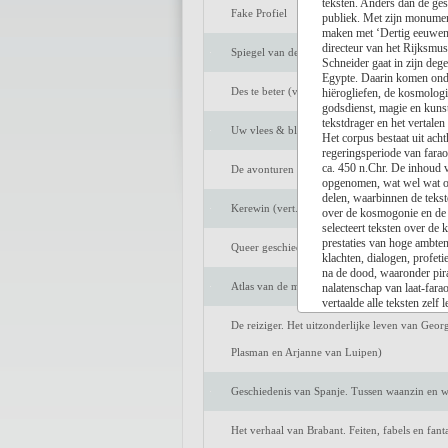
teksten. Anders dan de ges
Fake Profiel
publiek. Met zijn monument
maken met ‘Dertig eeuwen 
directeur van het Rijksmu
Spiegel van de ziel
Schneider gaat in zijn dege
Egypte. Daarin komen onder
Des te beter (vert. Marijke Arijs)
hiërogliefen, de kosmologie
godsdienst, magie en kunst
tekstdrager en het vertalen
Uw vlees & bloed
Het corpus bestaat uit ach
regeringsperiode van farao
ca. 450 n.Chr. De inhoud v
De avonturen van Tom Sawyer (vert. Peter Be
opgenomen, wat wel wat onh
delen, waarbinnen de teks
Kerewin (vert. Anneke Bok)
over de kosmogonie en de 
selecteert teksten over de
prestaties van hoge ambten
Queer geschiedenis van Nederland. De strijd o
klachten, dialogen, profeti
na de dood, waaronder pira
Atlas van de middeleeuwse stad. Markten en h
nalatenschap van laat-farao
vertaalde alle teksten zelf
Illustraties verduidelijken 
De reiziger. Het uitzonderlijke leven van Geor
Deze bloemlezing ontsluit 
beschaving. Ze laat zien d
Plasman en Arjanne van Luipen)
indirect onze cultuur diep
onuitputtelijke bron van o
Geschiedenis van Spanje. Tussen waanzin en wi
Kleurenillustraties in de 
kleurenkaarten, een van d
bibliografie, vervolledigen
Het verhaal van Brabant. Feiten, fabels en fan
verzameling Oudegyptische 