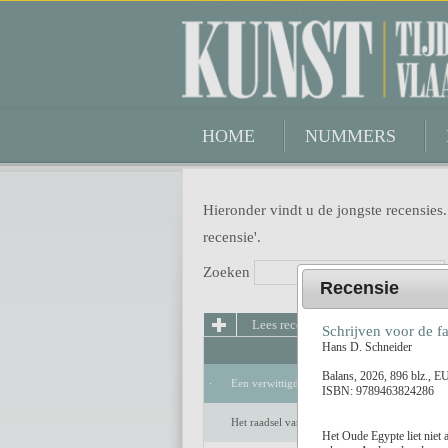
Kunsttijdschrift Vlaanderen
HOME
NUMMERS
Hieronder vindt u de jongste recensies.
recensie'.
Zoeken
Recensie
Lees recensie
Schrijven voor de f
Hans D. Schneider
Balans, 2026, 896 blz., E
Een verwittigd man is niets waard
ISBN: 9789463824286
Het raadsel van de anderen
Het Oude Egypte liet niet 