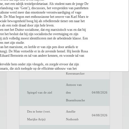
 met een talrijk textielproletariaat. Als student nam de jonge De
landsing van ‘Gent’), discussies, het verspreiden van pamfletten
Lees recensie
 socialisme werd meer dan emotionele verontwaardiging of vage
rde. De Man begon met enthousiasme het oeuvre van Karl Marx te
Titel
Auteur
Datum
ociale bewogenheid boog hij als rebellerende tiener om naar het
 als een rode draad door zijn hele leven.
Een verwittigd man is
Dimitri
 met het Duitse socialisme, dat erg marxistisch was en dat bij
04/08/2026
het besluit dat hij zijn socialistische overtuiging en zijn
niets waard
Verhulst
ij zich volledig moest identificeren met de arbeidende klasse. Een
ens met zijn studie.
Het raadsel van de
Benno
n het marxisme, en leefde er van zijn pen door artikels te
04/08/2026
itung). De Man vertoefde er in de zevende hemel. Hij leerde Rosa
anderen
Barnard
duard Bernstein en tal van andere kennen, en woonde tal van
dervelde hem onder zijn vleugels, en zorgde ervoor dat zijn
Luc de
onaris, die zich toelegde op de efficiënte uitbouw van het
Fake Profiel
04/08/2026
rste Wereldoorlog dat de weg van de geleidelijkheid, het
Keersmaecker
ijsocialist aan de Verenigde Staten en Rusland en een kort
Antoon van
rde De Man terug naar België. Daar werd hij een tijdlang de
or zijn echtscheiding vertrok hij er, hertrouwde en koos
Spiegel van de ziel
den
04/08/2026
 tweede vaderland werd.
roletariaat. Hij begon te reflecteren over het wat en hoe van het
Braembussche
marxistische ethische fundering van het socialisme. Dat leidde tot
ychologie des Sozialismus. Het boek maakte De Man in een klap
Des te beter (vert.
Amélie
nd, andere dan weer kritisch tot heel kritisch. Biografe Mieke
04/08/2026
 Man publiceerde, schetst op uitmuntende wijze het onthaal en
Marijke Arijs)
Nothomb
che beweging. Het boek gaf meteen een nieuw elan aan het