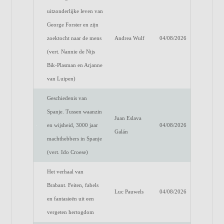
uitzonderlijke leven van
George Forster en zijn
zoektocht naar de mens
Andrea Wulf
04/08/2026
(vert. Nannie de Nijs
Bik-Plasman en Arjanne
van Luipen)
Geschiedenis van
Spanje. Tussen waanzin
Juan Eslava
en wijsheid, 3000 jaar
04/08/2026
Galán
machthebbers in Spanje
(vert. Ido Croese)
Het verhaal van
Brabant. Feiten, fabels
Luc Pauwels
04/08/2026
en fantasieën uit een
vergeten hertogdom