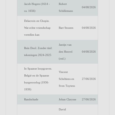
Jacob Hogers (1614 -
Robert
04/08/2026
ca. 1656)
Schillemans
Delacroix en Chopin.
Wat echte vriendschap
Bart Stouten
04/08/2026
vertellen kan
Jantijn van
Rein Dool. Zonder titel:
den Heuvel
04/08/2026
tekeningen 2024-2025
(red.)
In Spaanse loopgraven.
Vincent
België en de Spaanse
Scheltiens en
27/06/2026
burgeroorlog (1936-
Sven Tuytens
1939)
Randschade
Johan Clarysse
27/06/2026
David